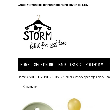
Gratis verzending binnen Nederland boven de €15,-
HOME
SHOP ONLINE
BACK TO BASIC
ROTTERDAM
Home
/
SHOP ONLINE
/
BIBS SPENEN
/
2pack speentjes ivory - s
overzicht