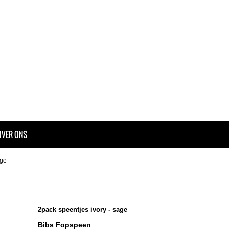
OVER ONS
age
2pack speentjes ivory - sage
Bibs Fopspeen